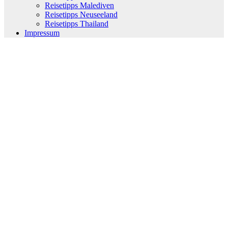
Reisetipps Malediven
Reisetipps Neuseeland
Reisetipps Thailand
Impressum