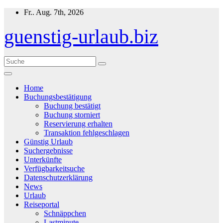
Zum
Fr.. Aug. 7th, 2026
Inhalt
springen
guenstig-urlaub.biz
Home
Buchungsbestätigung
Buchung bestätigt
Buchung storniert
Reservierung erhalten
Transaktion fehlgeschlagen
Günstig Urlaub
Suchergebnisse
Unterkünfte
Verfügbarkeitsuche
Datenschutzerklärung
News
Urlaub
Reiseportal
Schnäppchen
Lastminute