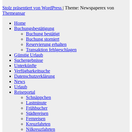
Stolz präsentiert von WordPress
|
Theme: Newspaperex von
Themeansar
Home
Buchungsbestätigung
Buchung bestätigt
Buchung storniert
Reservierung erhalten
Transaktion fehlgeschlagen
Günstig Urlaub
Suchergebnisse
Unterkünfte
Verfügbarkeitsuche
Datenschutzerklärung
News
Urlaub
Reiseportal
Schnäppchen
Lastminute
Frühbucher
Städtereisen
Fernreisen
Kreuzfahrten
Nilkreuzfahrten