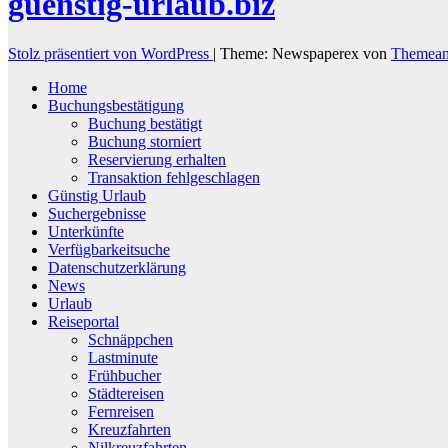
guenstig-urlaub.biz
Stolz präsentiert von WordPress
|
Theme: Newspaperex von
Themean
Home
Buchungsbestätigung
Buchung bestätigt
Buchung storniert
Reservierung erhalten
Transaktion fehlgeschlagen
Günstig Urlaub
Suchergebnisse
Unterkünfte
Verfügbarkeitsuche
Datenschutzerklärung
News
Urlaub
Reiseportal
Schnäppchen
Lastminute
Frühbucher
Städtereisen
Fernreisen
Kreuzfahrten
Nilkreuzfahrten