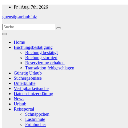
Zum
Fr.. Aug. 7th, 2026
Inhalt
guenstig-urlaub.biz
springen
Home
Buchungsbestätigung
Buchung bestätigt
Buchung storniert
Reservierung erhalten
Transaktion fehlgeschlagen
Günstig Urlaub
Suchergebnisse
Unterkünfte
Verfügbarkeitsuche
Datenschutzerklärung
News
Urlaub
Reiseportal
Schnäppchen
Lastminute
Frühbucher