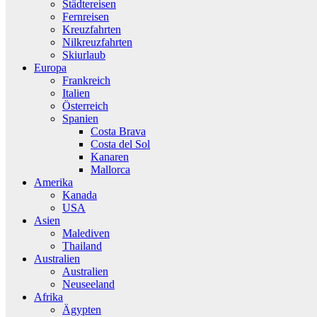
Städtereisen
Fernreisen
Kreuzfahrten
Nilkreuzfahrten
Skiurlaub
Europa
Frankreich
Italien
Österreich
Spanien
Costa Brava
Costa del Sol
Kanaren
Mallorca
Amerika
Kanada
USA
Asien
Malediven
Thailand
Australien
Australien
Neuseeland
Afrika
Ägypten