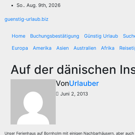
Zum
So.. Aug. 9th, 2026
Inhalt
springen
guenstig-urlaub.biz
Home
Buchungsbestätigung
Günstig Urlaub
Such
Europa
Amerika
Asien
Australien
Afrika
Reiset
Auf der dänischen In
Von
Urlauber
Juni 2, 2013
Unser Ferienhaus auf Bornholm mit einigen Nachbarhäusern, aber auch 