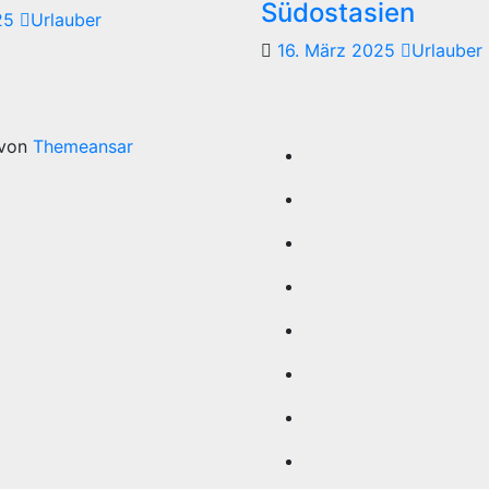
Südostasien
025
Urlauber
16. März 2025
Urlauber
 von
Themeansar