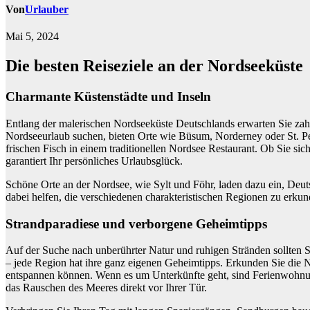
Von
Urlauber
Mai 5, 2024
Die besten Reiseziele an der Nordseeküste
Charmante Küstenstädte und Inseln
Entlang der malerischen Nordseeküste Deutschlands erwarten Sie zahl
Nordseeurlaub suchen, bieten Orte wie Büsum, Norderney oder St. Pet
frischen Fisch in einem traditionellen Nordsee Restaurant. Ob Sie sic
garantiert Ihr persönliches Urlaubsglück.
Schöne Orte an der Nordsee, wie Sylt und Föhr, laden dazu ein, Deut
dabei helfen, die verschiedenen charakteristischen Regionen zu erku
Strandparadiese und verborgene Geheimtipps
Auf der Suche nach unberührter Natur und ruhigen Stränden sollten S
– jede Region hat ihre ganz eigenen Geheimtipps. Erkunden Sie die N
entspannen können. Wenn es um Unterkünfte geht, sind Ferienwohnun
das Rauschen des Meeres direkt vor Ihrer Tür.