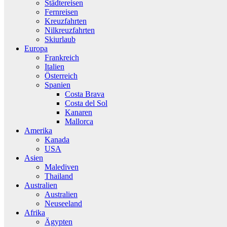
Städtereisen
Fernreisen
Kreuzfahrten
Nilkreuzfahrten
Skiurlaub
Europa
Frankreich
Italien
Österreich
Spanien
Costa Brava
Costa del Sol
Kanaren
Mallorca
Amerika
Kanada
USA
Asien
Malediven
Thailand
Australien
Australien
Neuseeland
Afrika
Ägypten