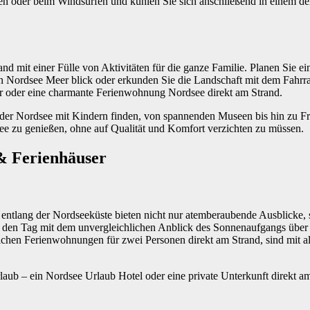
n oder beim Windsurfen und kühlen Sie sich anschließend in einem der 
d mit einer Fülle von Aktivitäten für die ganze Familie. Planen Sie e
 Nordsee Meer blick oder erkunden Sie die Landschaft mit dem Fahrrad. 
r oder eine charmante Ferienwohnung Nordsee direkt am Strand.
n der Nordsee mit Kindern finden, von spannenden Museen bis hin zu F
dsee zu genießen, ohne auf Qualität und Komfort verzichten zu müssen.
& Ferienhäuser
entlang der Nordseeküste bieten nicht nur atemberaubende Ausblicke, 
rten den Tag mit dem unvergleichlichen Anblick des Sonnenaufgangs üb
lichen Ferienwohnungen für zwei Personen direkt am Strand, sind mit 
aub – ein Nordsee Urlaub Hotel oder eine private Unterkunft direkt a