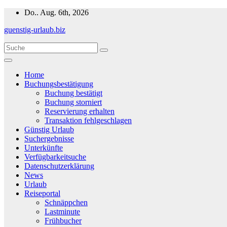
Zum
Do.. Aug. 6th, 2026
Inhalt
guenstig-urlaub.biz
springen
Home
Buchungsbestätigung
Buchung bestätigt
Buchung storniert
Reservierung erhalten
Transaktion fehlgeschlagen
Günstig Urlaub
Suchergebnisse
Unterkünfte
Verfügbarkeitsuche
Datenschutzerklärung
News
Urlaub
Reiseportal
Schnäppchen
Lastminute
Frühbucher