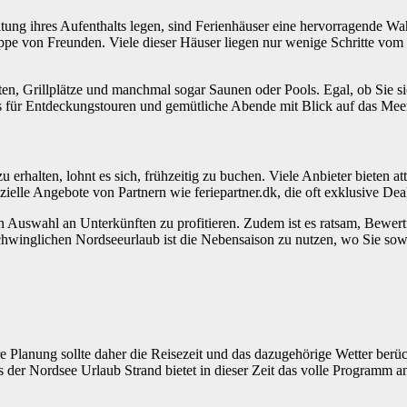
taltung ihres Aufenthalts legen, sind Ferienhäuser eine hervorragende 
pe von Freunden. Viele dieser Häuser liegen nur wenige Schritte vom S
ten, Grillplätze und manchmal sogar Saunen oder Pools. Egal, ob Sie sic
is für Entdeckungstouren und gemütliche Abende mit Blick auf das Mee
rhalten, lohnt es sich, frühzeitig zu buchen. Viele Anbieter bieten at
elle Angebote von Partnern wie feriepartner.dk, die oft exklusive Deal
n Auswahl an Unterkünften zu profitieren. Zudem ist es ratsam, Bewe
schwinglichen Nordseeurlaub ist die Nebensaison zu nutzen, wo Sie sow
Ihre Planung sollte daher die Reisezeit und das dazugehörige Wetter be
 der Nordsee Urlaub Strand bietet in dieser Zeit das volle Programm an