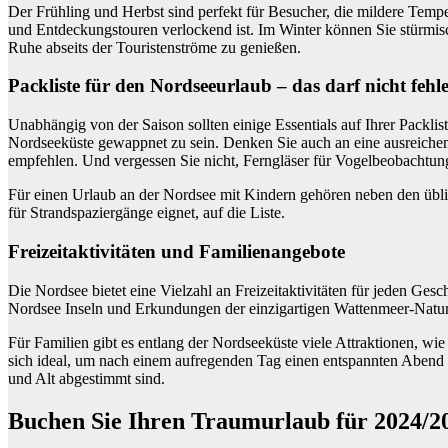
Der Frühling und Herbst sind perfekt für Besucher, die mildere Tem
und Entdeckungstouren verlockend ist. Im Winter können Sie stürmi
Ruhe abseits der Touristenströme zu genießen.
Packliste für den Nordseeurlaub – das darf nicht fehl
Unabhängig von der Saison sollten einige Essentials auf Ihrer Packli
Nordseeküste gewappnet zu sein. Denken Sie auch an eine ausreiche
empfehlen. Und vergessen Sie nicht, Ferngläser für Vogelbeobachtu
Für einen Urlaub an der Nordsee mit Kindern gehören neben den übli
für Strandspaziergänge eignet, auf die Liste.
Freizeitaktivitäten und Familienangebote
Die Nordsee bietet eine Vielzahl an Freizeitaktivitäten für jeden G
Nordsee Inseln und Erkundungen der einzigartigen Wattenmeer-Natur. 
Für Familien gibt es entlang der Nordseeküste viele Attraktionen, wie
sich ideal, um nach einem aufregenden Tag einen entspannten Abend zu
und Alt abgestimmt sind.
Buchen Sie Ihren Traumurlaub für 2024/2