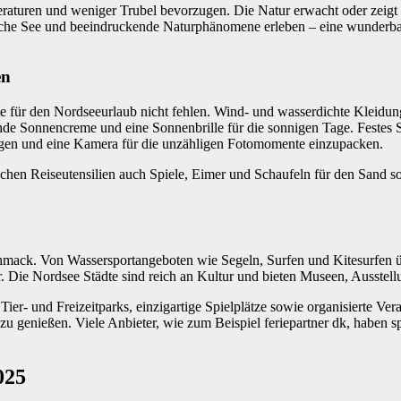
peraturen und weniger Trubel bevorzugen. Die Natur erwacht oder zei
sche See und beeindruckende Naturphänomene erleben – eine wunderbar
en
ste für den Nordseeurlaub nicht fehlen. Wind- und wasserdichte Kleidun
nde Sonnencreme und eine Sonnenbrille für die sonnigen Tage. Festes
ngen und eine Kamera für die unzähligen Fotomomente einzupacken.
chen Reiseutensilien auch Spiele, Eimer und Schaufeln für den Sand s
eschmack. Von Wassersportangeboten wie Segeln, Surfen und Kitesurfen 
Die Nordsee Städte sind reich an Kultur und bieten Museen, Ausstellun
 Tier- und Freizeitparks, einzigartige Spielplätze sowie organisierte 
 genießen. Viele Anbieter, wie zum Beispiel feriepartner dk, haben spe
025