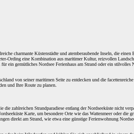
reiche charmante Küstenstädte und atemberaubende Inseln, die einen B
er-Ording eine Kombination aus maritimer Kultur, reizvollen Landschaf
h für ein gemütliches Nordsee Ferienhaus am Strand oder ein stilvolles 
schland von seiner maritimen Seite zu entdecken und die facettenreich
nden und Ihre Route zu planen.
ie die zahlreichen Strandparadiese entlang der Nordseeküste nicht verp
ordseeküste Karte, um besondere Orte wie das Wattenmeer oder die grü
gen direkt am Strand, wie etwa eine günstige Ferienwohnung Nordsee 