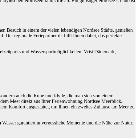
idyllischen Nordseeurlaub Orte ab. Ein günstiger Nordsee Urlaub ist
inen Besuch in einem der vielen lebendigen Nordsee Städte, genießen
Der regionale Feriepartner dk hilft Ihnen dabei, das perfekte
reizeitparks und Wassersportmöglichkeiten. Vrist Dänemark,
sondern auch die Ruhe und Idylle, die man sich von einem
er dem Meer direkt aus Ihrer Ferienwohnung Nordsee Meerblick.
allem Komfort ausgestattet, um Ihnen ein zweites Zuhause am Meer zu
m Wasser garantiert unvergessliche Momente und die Nähe zur Natur.