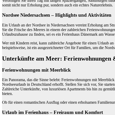
Verbringen Sie Ihren Tag mit langen Spaziergängen, Sandburgen baue
somit nicht nur Erholung pur, sondern auch ein echtes Naturerlebnis.
Nordsee Niedersachsen – Highlights und Aktivitäten
Ein Urlaub an der Nordsee in Niedersachsen vereint Erholung am Stran
Sie die Frische des Meeres in einem der zahlreichen Ferienwohnungen
Urlaubszuhause zu finden, sei es ein Ferienhaus Dänemark am Wasse
Wer mit Kindern reist, kann zahlreiche Angebote für einen Urlaub a
beispielsweise, ist ein ausgezeichneter Ort für Familien, um die Nor
Unterkünfte am Meer: Ferienwohnungen 
Ferienwohnungen mit Meerblick
Ein Panorama, das die Sinne belebt: Ferienwohnungen mit Meerblick 
Nordseeurlaub in Deutschland erhofft. Stellen Sie sich vor, Sie sta
Zahlreiche Unterkünfte, von luxuriösen Apartments bis hin zu gemüt
bieten.
Ob für einen romantischen Ausflug oder einen erholsamen Familienurl
Urlaub im Ferienhaus – Freiraum und Komfort